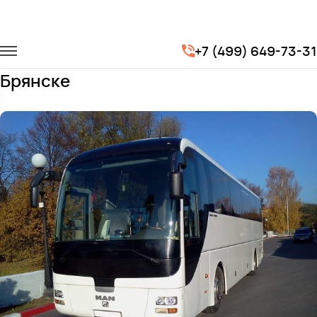
Главная
Автопарк
Автобусы
Man Lion's
+7 (499) 649-73-31
Заказать Man Lion's с водителем в
Брянске