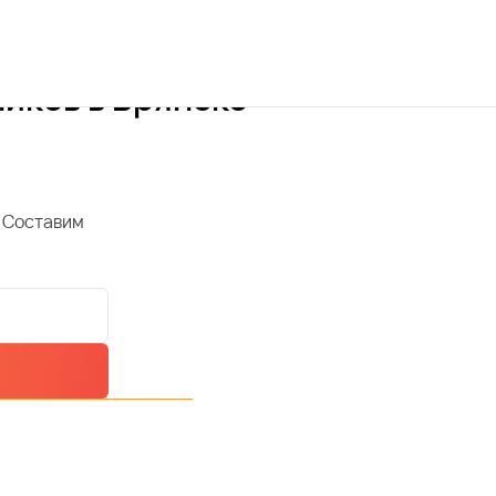
иков в Брянске
 Составим