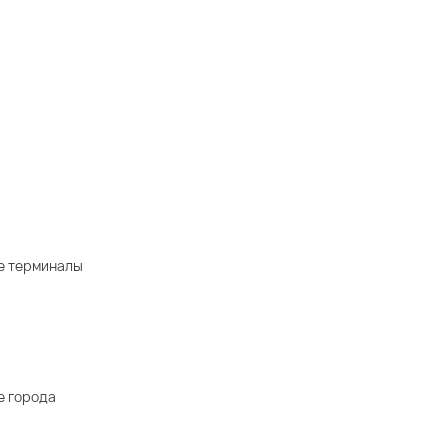
е терминалы
е города