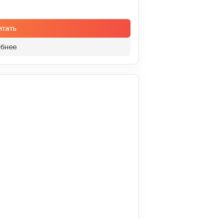
итать
бнее