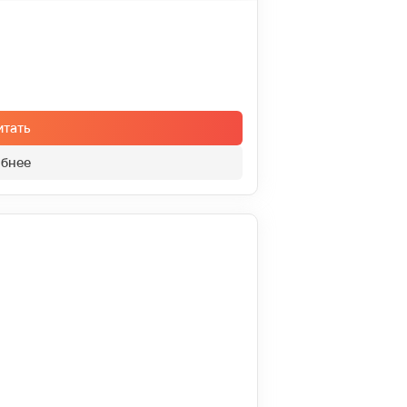
итать
бнее