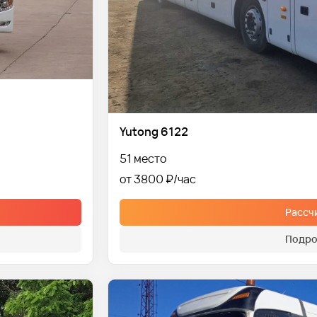
Yutong 6122
51 место
от 3800 ₽
Рассч
Подро