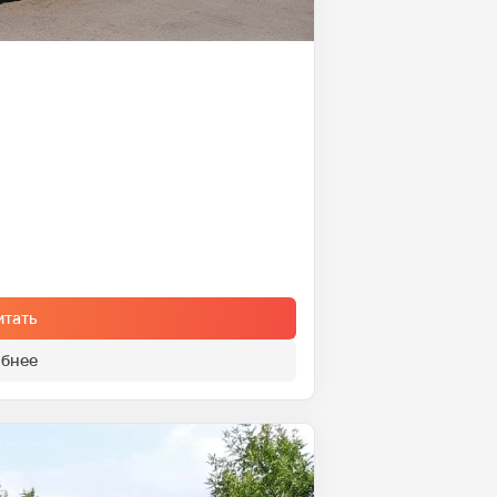
итать
бнее