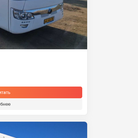
итать
бнее