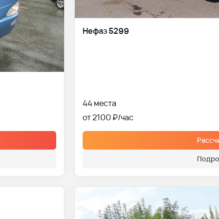
Нефаз 5299
44 места
от 2100 ₽
Рассч
Подро