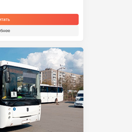
итать
бнее