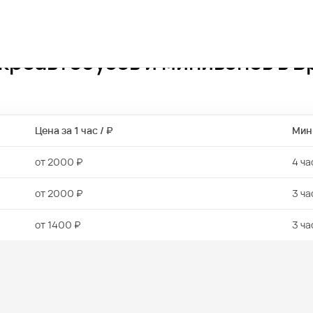
кроавтобусов и минивэнов в Б
Цена за 1 час / ₽
Мин.
от 2000 ₽
4 ча
от 2000 ₽
3 ча
от 1400 ₽
3 ча