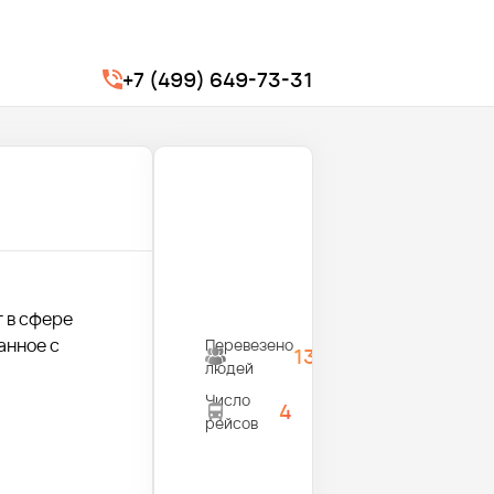
+7 (499) 649-73-31
г в сфере
анное с
Перевезено
1300
людей
Число
4
рейсов