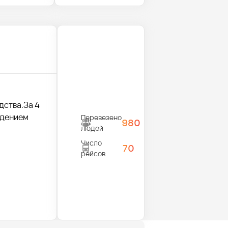
дства.За 4
ждением
Перевезено
980
людей
Число
70
рейсов