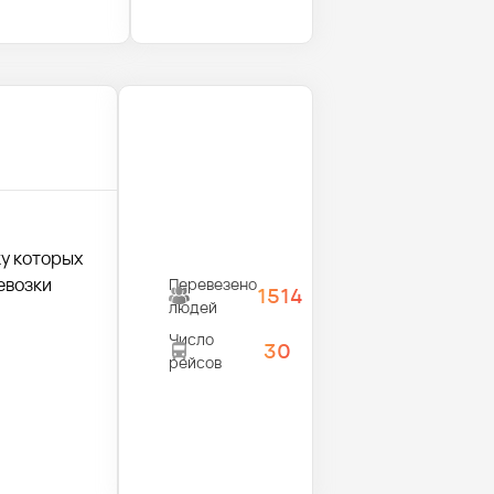
у которых
евозки
Перевезено
1514
людей
Число
30
рейсов