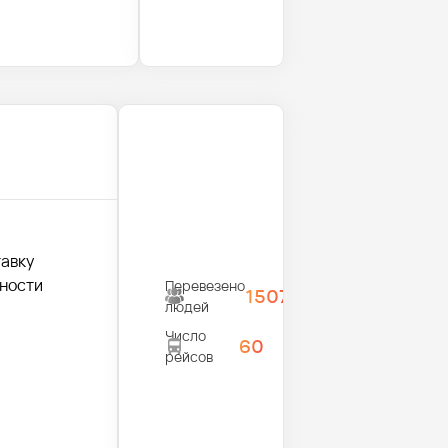
тавку
жности
Перевезено
1507
людей
Число
60
рейсов