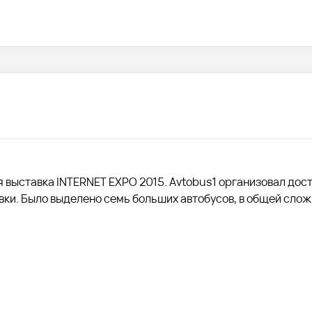
я выставка INTERNET EXPO 2015. Avtobus1 организовал дос
вки. Было выделено семь больших автобусов, в общей сло