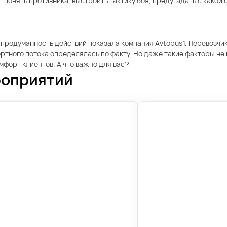
: понять противника, выстроить тактику боя, предугадать с какой
 продуманность действий показала компания Avtobus1. Перевозчик
ртного потока определялась по факту. Но даже такие факторы не
омфорт клиентов. А что важно для вас?
роприятий