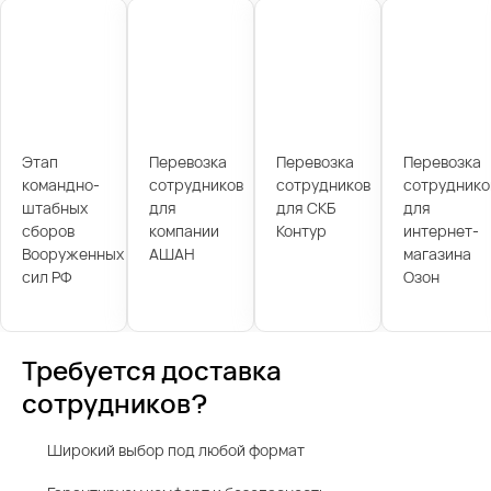
Этап
Перевозка
Перевозка
Перевозка
командно-
сотрудников
сотрудников
сотруднико
штабных
для
для СКБ
для
сборов
компании
Контур
интернет-
Вооруженных
АШАН
магазина
сил РФ
Озон
Требуется доставка
сотрудников?
Широкий выбор под любой формат