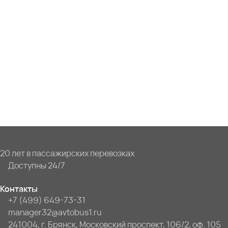
20 лет в пассажирских перевозках
Доступны 24/7
Контакты
+7 (499) 649-73-31
manager32@avtobus1.ru
241004, г. Брянск, Московский проспект, 106/2, оф. 105