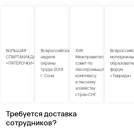
БОЛЬШАЯ
Всероссийская
XVIII
Всероссийс
СПАРТАКИАДА
неделя
Межправительственный
молодежны
«ПЯТЁРОЧКИ»
охраны
совет по
образовате
труда 2019
лесопромышленному
форум
г. Сочи
комплексу
«Таврида»
и лесному
хозяйству
стран СНГ
Требуется доставка
сотрудников?