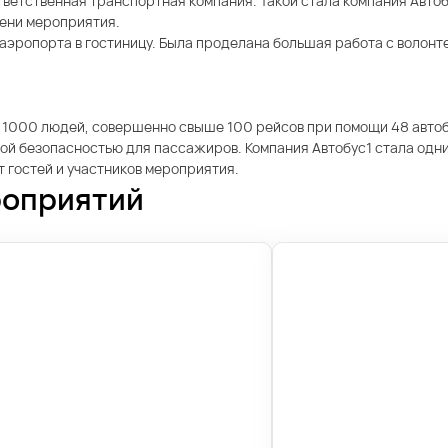
тветственная транспортная компания. Такой стала компания Автоб
мени мероприятия.
аэропорта в гостиницу. Была проделана большая работа с волонт
 1000 людей, совершенно свыше 100 рейсов при помощи 48 автобу
й безопасностью для пассажиров. Компания Автобус1 стала одним
 гостей и участников мероприятия.
роприятий