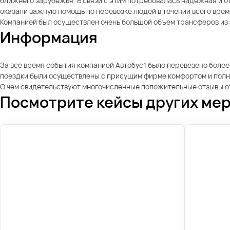
ближнего зарубежья. В связи с этим потребовалась надежная и о
оказали важную помощь по перевозке людей в течении всего вре
Компанией был осуществлен очень большой объем трансферов из 
Информация
За все время события компанией Автобус1 было перевезено более
поездки были осуществлены с присущим фирме комфортом и полно
О чем свидетельствуют многочисленные положительные отзывы от
Посмотрите кейсы других ме