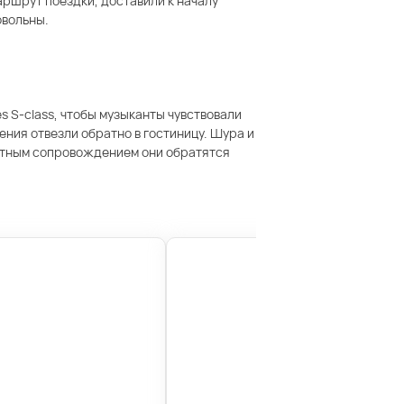
ршрут поездки, доставили к началу
овольны.
s S-class, чтобы музыканты чувствовали
ения отвезли обратно в гостиницу. Шура и
ортным сопровождением они обратятся