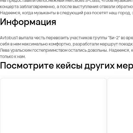
Мы предоставили белоснежный Mercedes S-class, чтобы музыканты
концерта заблаговременно, а после выступления отвезли обратно
Надеемся, когда музыканты в следующий раз посетят наш город,
Информация
Avtobus1 выпала честь перевозить участников группы “Би-2” во в
себя в нем максимально комфортно, разработали маршрут поездки
Лева уральским гостеприимством остались довольны. Надеемся, 
только к нам.
Посмотрите кейсы других ме