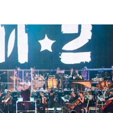
к-группы «Би-2»