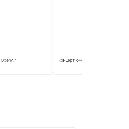
 OpenAir
Концерт юмориста Геннадия Ветров