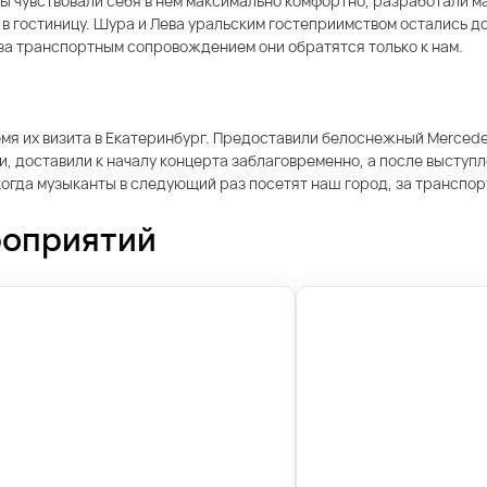
 чувствовали себя в нем максимально комфортно, разработали ма
 в гостиницу. Шура и Лева уральским гостеприимством остались д
 за транспортным сопровождением они обратятся только к нам.
ремя их визита в Екатеринбург. Предоставили белоснежный Mercede
, доставили к началу концерта заблаговременно, а после выступл
когда музыканты в следующий раз посетят наш город, за трансп
роприятий