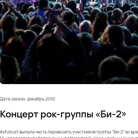
Дата заказа: декабрь 2015
Концерт рок-группы «Би-2»
Avtobus1 выпала честь перевозить участников группы “Би-2” во вре